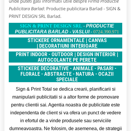
unde puteti gasi informatii utile despre
Firma Productie
Publicitara Barlad
: Productie publicitara Barlad - SIGN &
PRINT DESIGN SRL Barlad.
SIGN & PRINT DESIGN SRL
-
PRODUCTIE
PUBLICITARA BARLAD - VASLUI
-
0724.390.971
STICKERE ORNAMENTALE |
CANVAS
|
DECORATIUNI INTERIOARE
PRINT INDOOR - OUTDOOR | DESIGN INTERIOR |
AUTOCOLANTE PE PERETE
STICKERE DECORATIVE - ANIMALE - PASARI -
FLORALE - ABSTRACTE - NATURA - OCAZII
SPECIALE
Sign & Print Total se dedica crearii, planificarii si
manipularii publicitatii si a altor forme de promovare
pentru clientii sai. Agentia noastra de publicitate este
independenta de client si va ofera un punct de vedere
in efortul de a vinde produsele sau serviciile
dumneavoastra. Ne folosim, de asemenea, de strategii