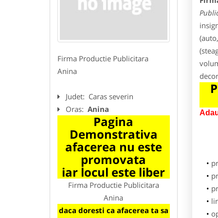
Firm
Publi
insig
(auto
(stea
Firma Productie Publicitara
volum
Anina
decor
P
Judet:
Caras severin
Oras:
Anina
Adau
Pagina
Demonstrativa
afacerea nu este
promovata
p
iar locul este liber
pr
Firma Productie Publicitara
p
Anina
li
daca doresti ca afacerea ta sa
o