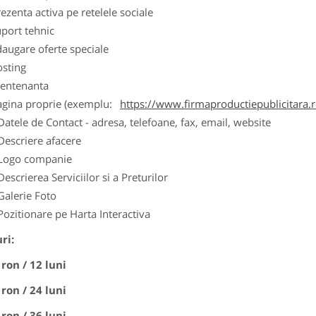
ezenta activa pe retelele sociale
port tehnic
augare oferte speciale
osting
entenanta
agina proprie (exemplu:
https://www.firmaproductiepublicitara.
Datele de Contact - adresa, telefoane, fax, email, website
Descriere afacere
Logo companie
Descrierea Serviciilor si a Preturilor
Galerie Foto
Pozitionare pe Harta Interactiva
ri:
 ron / 12 luni
 ron / 24 luni
 ron / 36 luni