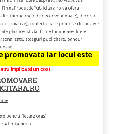
i informatii utile despre
Firma Productie
ui FirmaProductiePublicitara.ro va ofera
igrafie, tampo,metode neconventionale), decorari
e autocopiative), confectionare produse decorative
ale plastice, sticla, firme luminoase, litere
rsonalizate, steaguri publicitare, panouri,
inoase.
 promovata iar locul este
tru implica si un cost.
PROMOVARE
CITARA.RO
catie
e pentru fiecare oras)
.ro/timisoara
)