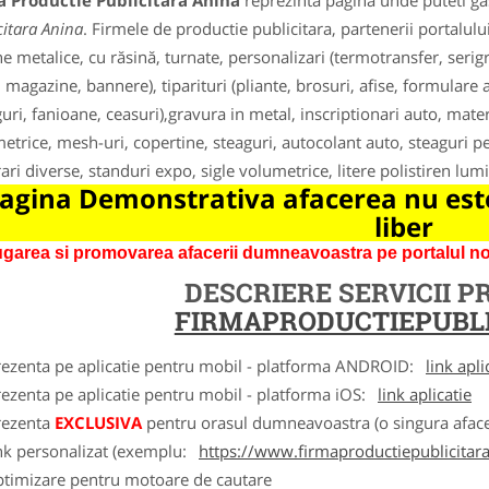
a Productie Publicitara Anina
reprezinta pagina unde puteti gas
citara Anina
. Firmele de productie publicitara, partenerii portalul
ne metalice, cu răsină, turnate, personalizari (termotransfer, ser
, magazine, bannere), tiparituri (pliante, brosuri, afise, formular
guri, fanioane, ceasuri),gravura in metal, inscriptionari auto, materi
etrice, mesh-uri, copertine, steaguri, autocolant auto, steaguri pe
ari diverse, standuri expo, sigle volumetrice, litere polistiren lum
agina Demonstrativa afacerea nu este
liber
garea si promovarea afacerii dumneavoastra pe portalul nos
DESCRIERE SERVICII 
FIRMAPRODUCTIEPUBLI
rezenta pe aplicatie pentru mobil - platforma ANDROID:
link apli
ezenta pe aplicatie pentru mobil - platforma iOS:
link aplicatie
rezenta
EXCLUSIVA
pentru orasul dumneavoastra (o singura afacer
nk personalizat (exemplu:
https://www.firmaproductiepublicitara
ptimizare pentru motoare de cautare