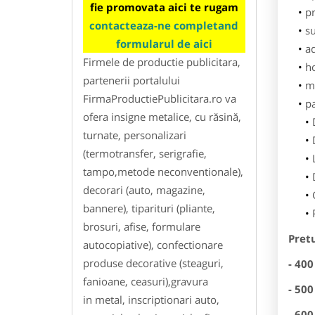
fie promovata aici te rugam
pr
contacteaza-ne completand
su
formularul de aici
ad
Firmele de productie publicitara,
h
partenerii portalului
m
FirmaProductiePublicitara.ro va
p
ofera insigne metalice, cu răsină,
turnate, personalizari
(termotransfer, serigrafie,
tampo,metode neconventionale),
decorari (auto, magazine,
bannere), tiparituri (pliante,
brosuri, afise, formulare
Pretu
autocopiative), confectionare
produse decorative (steaguri,
- 400
fanioane, ceasuri),gravura
- 500
in metal, inscriptionari auto,
- 600