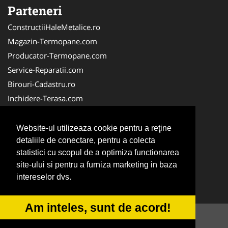
Parteneri
ConstructiiHaleMetalice.ro
Magazin-Termopane.com
Producator-Termopane.com
Service-Reparatii.com
Birouri-Cadastru.ro
Inchidere-Terasa.com
InstalatiiSolare.com
SistemeFotovoltaice.com
Website-ul utilizeaza cookie pentru a reţine
Alpinist-Utilitar.com
detaliile de conectare, pentru a colecta
statistici cu scopul de a optimiza functionarea
Centru-Copiere.ro
site-ului si pentru a furniza marketing in baza
CentruInchirieri.ro
intereselor dvs.
NonStopDeschis.ro
Am inteles, sunt de acord!
© 2014-2026 -
ANPC
SOL