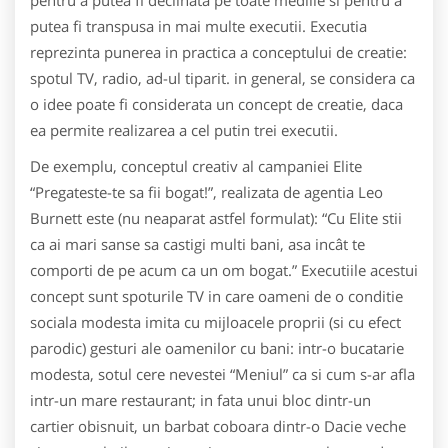
pentru a putea fi declinata pe toate mediile si pentru a
putea fi transpusa in mai multe executii. Executia
reprezinta punerea in practica a conceptului de creatie:
spotul TV, radio, ad-ul tiparit. in general, se considera ca
o idee poate fi considerata un concept de creatie, daca
ea permite realizarea a cel putin trei executii.
De exemplu, conceptul creativ al campaniei Elite
“Pregateste-te sa fii bogat!”, realizata de agentia Leo
Burnett este (nu neaparat astfel formulat): “Cu Elite stii
ca ai mari sanse sa castigi multi bani, asa incât te
comporti de pe acum ca un om bogat.” Executiile acestui
concept sunt spoturile TV in care oameni de o conditie
sociala modesta imita cu mijloacele proprii (si cu efect
parodic) gesturi ale oamenilor cu bani: intr-o bucatarie
modesta, sotul cere nevestei “Meniul” ca si cum s-ar afla
intr-un mare restaurant; in fata unui bloc dintr-un
cartier obisnuit, un barbat coboara dintr-o Dacie veche