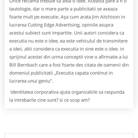
Orice reclama trebuie sa aiba o idee. Aceasta pare a fi o
tautologie, dar o mare parte a publicitatii se axeaza
foarte mult pe executie. Aşa cum arata Jim Aitchison in
lucrarea Cutting Edge Advertising, opiniile asupra
acestui subiect sunt impartite. Unii autori considera ca
executia nu este o idee, ea este vehiculul de transmitere
a ideii, altii considera ca executia in sine este o idee. in
sprijinul acestei din urma conceptii vine o afirmatie a lui
Bill Bernbach care a fost foarte des citata de oamenii din
domeniul publicitatii „Executia capata continut in
lucrarea unui geniu”.
Identitatea corporativa ajuta organizatiile sa raspunda
la intrebarile cine sunt? si ce scop am?