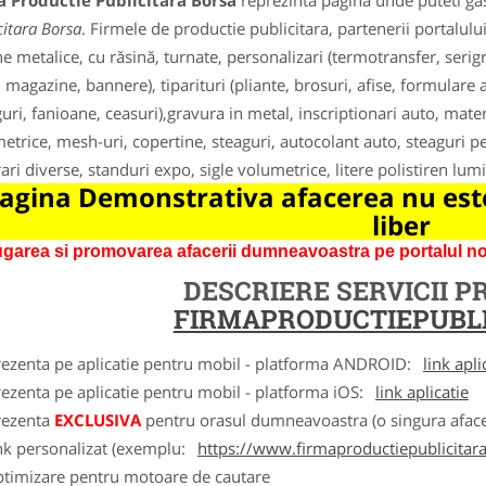
a Productie Publicitara Borsa
reprezinta pagina unde puteti gas
citara Borsa
. Firmele de productie publicitara, partenerii portalul
ne metalice, cu răsină, turnate, personalizari (termotransfer, ser
, magazine, bannere), tiparituri (pliante, brosuri, afise, formular
guri, fanioane, ceasuri),gravura in metal, inscriptionari auto, materi
etrice, mesh-uri, copertine, steaguri, autocolant auto, steaguri pe
ari diverse, standuri expo, sigle volumetrice, litere polistiren lum
agina Demonstrativa afacerea nu este
liber
garea si promovarea afacerii dumneavoastra pe portalul nos
DESCRIERE SERVICII 
FIRMAPRODUCTIEPUBLI
rezenta pe aplicatie pentru mobil - platforma ANDROID:
link apli
ezenta pe aplicatie pentru mobil - platforma iOS:
link aplicatie
rezenta
EXCLUSIVA
pentru orasul dumneavoastra (o singura afacer
nk personalizat (exemplu:
https://www.firmaproductiepublicitara
ptimizare pentru motoare de cautare