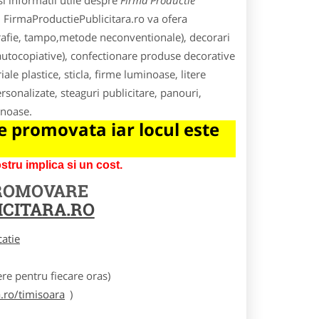
i informatii utile despre
Firma Productie
ui FirmaProductiePublicitara.ro va ofera
igrafie, tampo,metode neconventionale), decorari
e autocopiative), confectionare produse decorative
ale plastice, sticla, firme luminoase, litere
rsonalizate, steaguri publicitare, panouri,
inoase.
 promovata iar locul este
tru implica si un cost.
PROMOVARE
CITARA.RO
catie
e pentru fiecare oras)
.ro/timisoara
)