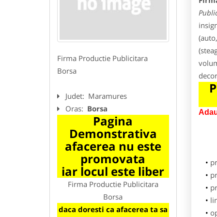
Firm
Publi
insig
(auto
(stea
Firma Productie Publicitara
volum
Borsa
decor
P
Judet:
Maramures
Oras:
Borsa
Adau
Pagina
Demonstrativa
afacerea nu este
promovata
p
iar locul este liber
pr
Firma Productie Publicitara
p
Borsa
li
daca doresti ca afacerea ta sa
o