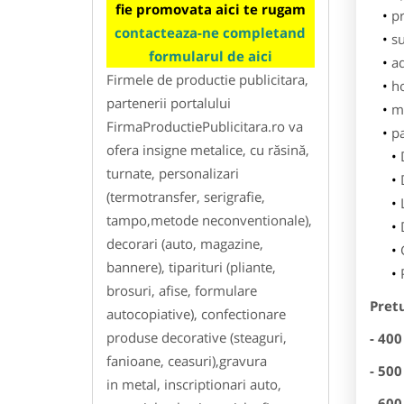
fie promovata aici te rugam
pr
contacteaza-ne completand
su
formularul de aici
ad
Firmele de productie publicitara,
h
partenerii portalului
m
FirmaProductiePublicitara.ro va
p
ofera insigne metalice, cu răsină,
turnate, personalizari
(termotransfer, serigrafie,
tampo,metode neconventionale),
decorari (auto, magazine,
bannere), tiparituri (pliante,
brosuri, afise, formulare
Pretu
autocopiative), confectionare
produse decorative (steaguri,
- 400
fanioane, ceasuri),gravura
- 500
in metal, inscriptionari auto,
- 600