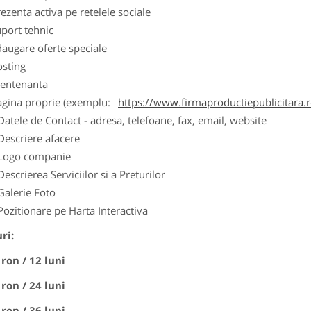
ezenta activa pe retelele sociale
port tehnic
augare oferte speciale
osting
entenanta
agina proprie (exemplu:
https://www.firmaproductiepublicitara.
Datele de Contact - adresa, telefoane, fax, email, website
Descriere afacere
Logo companie
Descrierea Serviciilor si a Preturilor
Galerie Foto
Pozitionare pe Harta Interactiva
ri:
 ron / 12 luni
 ron / 24 luni
 ron / 36 luni