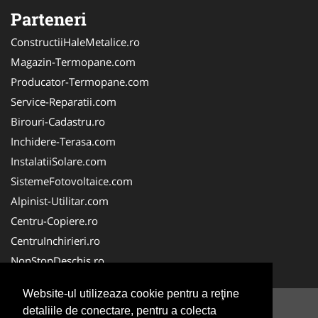
Parteneri
ConstructiiHaleMetalice.ro
Magazin-Termopane.com
Producator-Termopane.com
Service-Reparatii.com
Birouri-Cadastru.ro
Inchidere-Terasa.com
InstalatiiSolare.com
SistemeFotovoltaice.com
Alpinist-Utilitar.com
Centru-Copiere.ro
CentruInchirieri.ro
NonStopDeschis.ro
Website-ul utilizeaza cookie pentru a reţine
detaliile de conectare, pentru a colecta
© 2014-2026 -
ANPC
SOL