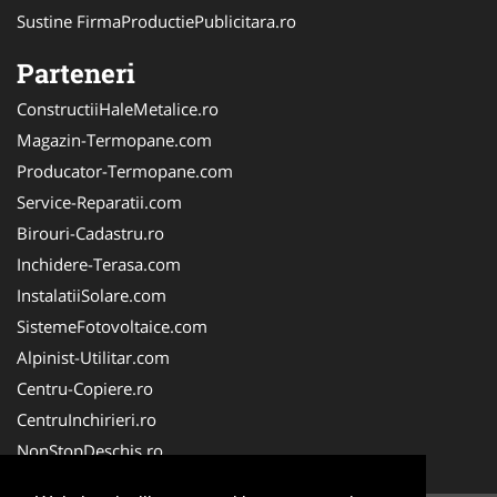
Sustine FirmaProductiePublicitara.ro
Parteneri
ConstructiiHaleMetalice.ro
Magazin-Termopane.com
Producator-Termopane.com
Service-Reparatii.com
Birouri-Cadastru.ro
Inchidere-Terasa.com
InstalatiiSolare.com
SistemeFotovoltaice.com
Alpinist-Utilitar.com
Centru-Copiere.ro
CentruInchirieri.ro
NonStopDeschis.ro