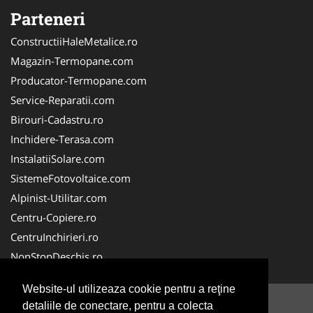
Parteneri
ConstructiiHaleMetalice.ro
Magazin-Termopane.com
Producator-Termopane.com
Service-Reparatii.com
Birouri-Cadastru.ro
Inchidere-Terasa.com
InstalatiiSolare.com
SistemeFotovoltaice.com
Alpinist-Utilitar.com
Centru-Copiere.ro
CentruInchirieri.ro
NonStopDeschis.ro
Website-ul utilizeaza cookie pentru a reţine
detaliile de conectare, pentru a colecta
© 2014-2026 -
ANPC
SOL