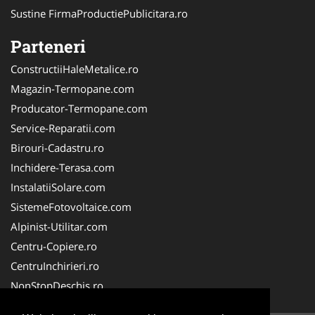
Sustine FirmaProductiePublicitara.ro
Parteneri
ConstructiiHaleMetalice.ro
Magazin-Termopane.com
Producator-Termopane.com
Service-Reparatii.com
Birouri-Cadastru.ro
Inchidere-Terasa.com
InstalatiiSolare.com
SistemeFotovoltaice.com
Alpinist-Utilitar.com
Centru-Copiere.ro
CentruInchirieri.ro
NonStopDeschis.ro