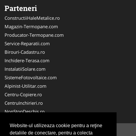
Parteneri
ConstructiiHaleMetalice.ro
Magazin-Termopane.com
Producator-Termopane.com
Service-Reparatii.com
Birouri-Cadastru.ro
Inchidere-Terasa.com
InstalatiiSolare.com
SistemeFotovoltaice.com
Alpinist-Utilitar.com
Centru-Copiere.ro
CentruInchirieri.ro
NonStopDeschis.ro
Website-ul utilizeaza cookie pentru a reţine
detaliile de conectare, pentru a colecta
© 2014-2026 -
ANPC
SOL