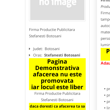
Firma
Produ
Firma
tampo
autoc
Firma Productie Publicitara
mater
Stefanesti Botosani
perso
lumin
Judet:
Botosani
P
Oras:
Stefanesti Botosani
Pagina
Adau
Demonstrativa
afacerea nu este
promovata
iar locul este liber
p
Firma Productie Publicitara
pr
Stefanesti Botosani
p
daca doresti ca afacerea ta sa
li