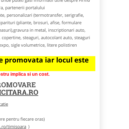
unde puteti gasi informatii utile despre
Firma
a, partenerii portalului
e, personalizari (termotransfer, serigrafie,
rituri (pliante, brosuri, afise, formulare
asuri),gravura in metal, inscriptionari auto,
, copertine, steaguri, autocolant auto, steaguri
xpo, sigle volumetrice, litere polistiren
 promovata iar locul este
tru implica si un cost.
PROMOVARE
CITARA.RO
catie
e pentru fiecare oras)
.ro/timisoara
)