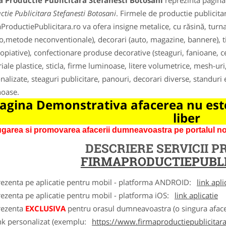
 Productie Publicitara Stefanesti Botosani
reprezinta pagina 
ctie Publicitara Stefanesti Botosani
. Firmele de productie publicitar
ProductiePublicitara.ro va ofera insigne metalice, cu răsină, turnat
,metode neconventionale), decorari (auto, magazine, bannere), tipa
opiative), confectionare produse decorative (steaguri, fanioane, ce
iale plastice, sticla, firme luminoase, litere volumetrice, mesh-uri
nalizate, steaguri publicitare, panouri, decorari diverse, standuri e
oase.
agina Demonstrativa afacerea nu este
liber
garea si promovarea afacerii dumneavoastra pe portalul nos
DESCRIERE SERVICII 
FIRMAPRODUCTIEPUBLI
rezenta pe aplicatie pentru mobil - platforma ANDROID:
link apli
ezenta pe aplicatie pentru mobil - platforma iOS:
link aplicatie
rezenta
EXCLUSIVA
pentru orasul dumneavoastra (o singura afacer
nk personalizat (exemplu:
https://www.firmaproductiepublicitara