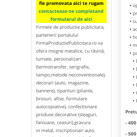
fie promovata aici te rugam
o
contacteaza-ne completand
pr
formularul de aici
su
Firmele de productie publicitara,
ad
partenerii portalului
h
FirmaProductiePublicitara.ro va
m
ofera insigne metalice, cu răsină,
p
turnate, personalizari
(termotransfer, serigrafie,
tampo,metode neconventionale),
decorari (auto, magazine,
bannere), tiparituri (pliante,
brosuri, afise, formulare
autocopiative), confectionare
Pretu
produse decorative (steaguri,
fanioane, ceasuri),gravura
- 400
in metal, inscriptionari auto,
- 500