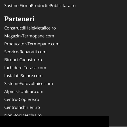
Sustine FirmaProductiePublicitara.ro
Parteneri
ConstructiiHaleMetalice.ro
Magazin-Termopane.com
Producator-Termopane.com
Service-Reparatii.com
Birouri-Cadastru.ro
Inchidere-Terasa.com
InstalatiiSolare.com
SistemeFotovoltaice.com
Alpinist-Utilitar.com
Centru-Copiere.ro
CentruInchirieri.ro
NonStopDeschis.ro