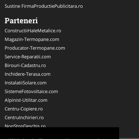
Sustine FirmaProductiePublicitara.ro
Parteneri
ConstructiiHaleMetalice.ro
Magazin-Termopane.com
Producator-Termopane.com
Service-Reparatii.com
Birouri-Cadastru.ro
Inchidere-Terasa.com
InstalatiiSolare.com
SistemeFotovoltaice.com
Alpinist-Utilitar.com
Centru-Copiere.ro
CentruInchirieri.ro
NonStopDeschis.ro