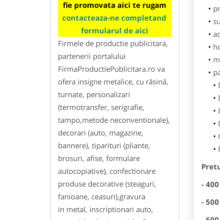
fie promovata aici te rugam
pr
contacteaza-ne completand
su
formularul de aici
ad
Firmele de productie publicitara,
h
partenerii portalului
m
FirmaProductiePublicitara.ro va
p
ofera insigne metalice, cu răsină,
turnate, personalizari
(termotransfer, serigrafie,
tampo,metode neconventionale),
decorari (auto, magazine,
bannere), tiparituri (pliante,
brosuri, afise, formulare
Pretu
autocopiative), confectionare
produse decorative (steaguri,
- 400
fanioane, ceasuri),gravura
- 500
in metal, inscriptionari auto,
- 600