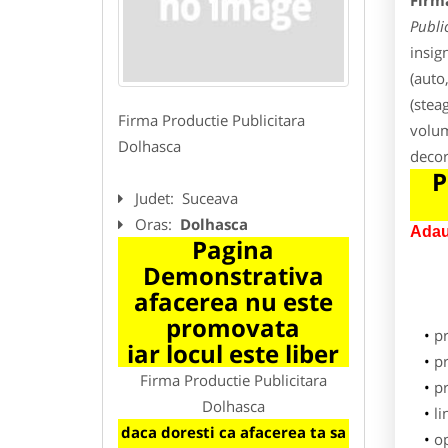
Firm
Publi
insig
(auto
(stea
Firma Productie Publicitara
volum
Dolhasca
decor
P
Judet:
Suceava
Oras:
Dolhasca
Adau
Pagina
Demonstrativa
afacerea nu este
promovata
p
iar locul este liber
pr
Firma Productie Publicitara
p
Dolhasca
li
daca doresti ca afacerea ta sa
o