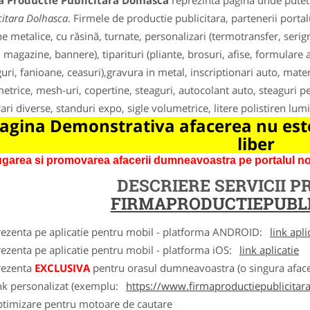
a Productie Publicitara Dolhasca
reprezinta pagina unde puteti
citara Dolhasca
. Firmele de productie publicitara, partenerii porta
ne metalice, cu răsină, turnate, personalizari (termotransfer, ser
, magazine, bannere), tiparituri (pliante, brosuri, afise, formular
guri, fanioane, ceasuri),gravura in metal, inscriptionari auto, materi
etrice, mesh-uri, copertine, steaguri, autocolant auto, steaguri pe
ari diverse, standuri expo, sigle volumetrice, litere polistiren lum
agina Demonstrativa afacerea nu este
liber
garea si promovarea afacerii dumneavoastra pe portalul nos
DESCRIERE SERVICII 
FIRMAPRODUCTIEPUBLI
rezenta pe aplicatie pentru mobil - platforma ANDROID:
link apli
ezenta pe aplicatie pentru mobil - platforma iOS:
link aplicatie
rezenta
EXCLUSIVA
pentru orasul dumneavoastra (o singura afacer
nk personalizat (exemplu:
https://www.firmaproductiepublicitara
ptimizare pentru motoare de cautare