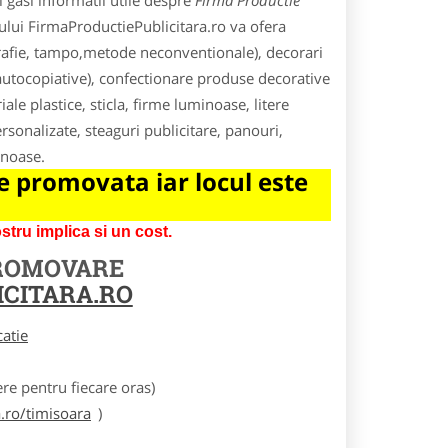
 gasi informatii utile despre
Firma Productie
lului FirmaProductiePublicitara.ro va ofera
igrafie, tampo,metode neconventionale), decorari
e autocopiative), confectionare produse decorative
ale plastice, sticla, firme luminoase, litere
rsonalizate, steaguri publicitare, panouri,
inoase.
 promovata iar locul este
tru implica si un cost.
PROMOVARE
CITARA.RO
catie
e pentru fiecare oras)
.ro/timisoara
)