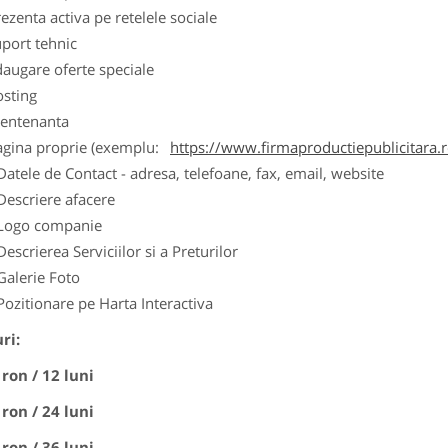
ezenta activa pe retelele sociale
port tehnic
augare oferte speciale
osting
entenanta
agina proprie (exemplu:
https://www.firmaproductiepublicitara.
Datele de Contact - adresa, telefoane, fax, email, website
Descriere afacere
Logo companie
Descrierea Serviciilor si a Preturilor
Galerie Foto
Pozitionare pe Harta Interactiva
ri:
 ron / 12 luni
 ron / 24 luni
 ron / 36 luni